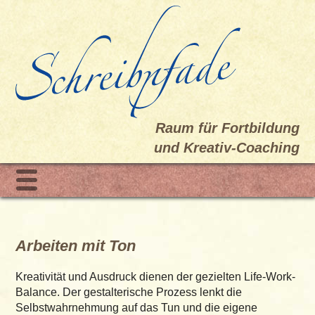
Raum für Fortbildung
und Kreativ-Coaching
Navigation überspringen
Home
Coaching
Arbeiten mit Ton
Kreatives Schreiben
Kreativität und Ausdruck dienen der gezielten Life-Work-
Schreibwerkstatt, offene Gruppe
Balance. Der gestalterische Prozess lenkt die
Fortbildung für Ergotherapeuten
Selbstwahrnehmung auf das Tun und die eigene