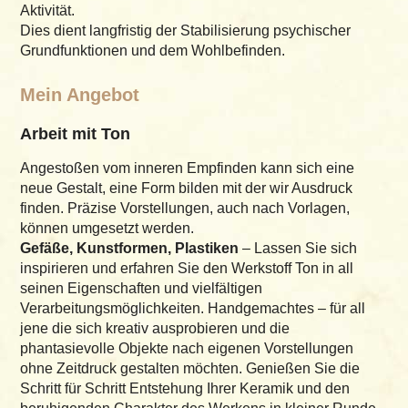
als Unterrichtsbaustein
Aktivität.
Arbeiten mit Ton
Dies dient langfristig der Stabilisierung psychischer
Grundfunktionen und dem Wohlbefinden.
Pappe und Papier
Weitere Kreativtechniken
Mein Angebot
Über mich
Arbeit mit Ton
Termine
Angestoßen vom inneren Empfinden kann sich eine
Kontakt
neue Gestalt, eine Form bilden mit der wir Ausdruck
finden. Präzise Vorstellungen, auch nach Vorlagen,
Impressum
können umgesetzt werden.
Datenschutz
Gefäße, Kunstformen, Plastiken
– Lassen Sie sich
inspirieren und erfahren Sie den Werkstoff Ton in all
seinen Eigenschaften und vielfältigen
Verarbeitungsmöglichkeiten. Handgemachtes – für all
jene die sich kreativ ausprobieren und die
phantasievolle Objekte nach eigenen Vorstellungen
ohne Zeitdruck gestalten möchten. Genießen Sie die
Schritt für Schritt Entstehung Ihrer Keramik und den